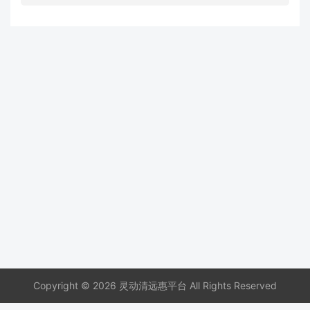
Copyright © 2026 灵动清远惠平台 All Rights Reserved